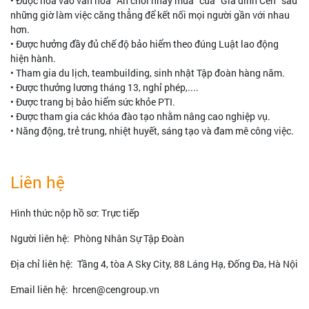
• Được hòa vào văn hóa" Ăn chơi nhảy múa" của "Gia đình Cen" sau
những giờ làm việc căng thẳng để kết nối mọi người gần với nhau
hơn.
• Được hưởng đầy đủ chế độ bảo hiểm theo đúng Luật lao động
hiện hành.
• Tham gia du lịch, teambuilding, sinh nhật Tập đoàn hàng năm.
• Được thưởng lương tháng 13, nghỉ phép,....
• Được trang bị bảo hiểm sức khỏe PTI.
• Được tham gia các khóa đào tạo nhằm nâng cao nghiệp vụ.
• Năng động, trẻ trung, nhiệt huyết, sáng tạo và đam mê công việc.
Liên hệ
Hình thức nộp hồ sơ: Trực tiếp
Người liên hệ: Phòng Nhân Sự Tập Đoàn
Địa chỉ liên hệ: Tầng 4, tòa A Sky City, 88 Láng Hạ, Đống Đa, Hà Nội
Email liên hệ: hrcen@cengroup.vn