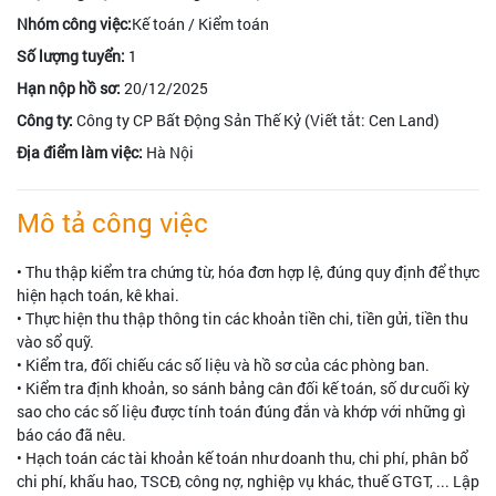
Nhóm công việc:
Kế toán / Kiểm toán
Số lượng tuyển:
1
Hạn nộp hồ sơ:
20/12/2025
Công ty:
Công ty CP Bất Động Sản Thế Kỷ (Viết tắt: Cen Land)
Địa điểm làm việc:
Hà Nội
Mô tả công việc
• Thu thập kiểm tra chứng từ, hóa đơn hợp lệ, đúng quy định để thực
hiện hạch toán, kê khai.
• Thực hiện thu thập thông tin các khoản tiền chi, tiền gửi, tiền thu
vào sổ quỹ.
• Kiểm tra, đối chiếu các số liệu và hồ sơ của các phòng ban.
• Kiểm tra định khoản, so sánh bảng cân đối kế toán, số dư cuối kỳ
sao cho các số liệu được tính toán đúng đắn và khớp với những gì
báo cáo đã nêu.
• Hạch toán các tài khoản kế toán như doanh thu, chi phí, phân bổ
chi phí, khấu hao, TSCĐ, công nợ, nghiệp vụ khác, thuế GTGT, ... Lập