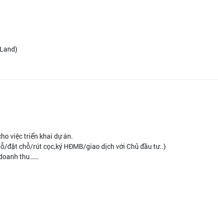
 Land)
o việc triển khai dự án.
chỗ/đặt chỗ/rút cọc,ký HĐMB/giao dịch với Chủ đầu tư..)
, doanh thu……