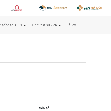
 sống tại CEN
Tin tức & sự kiện
Tải cv
Chia sẻ