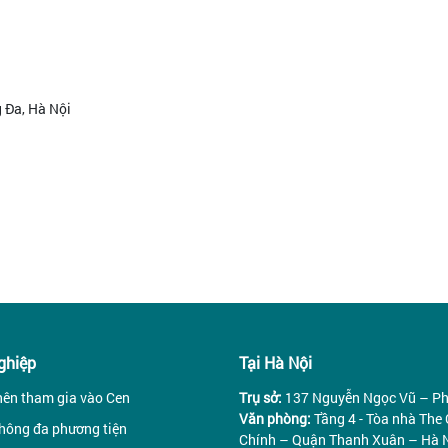
g Đa, Hà Nội
ghiệp
Tại Hà Nội
nên tham gia vào Cen
Trụ sở:
137 Nguyễn Ngọc Vũ – Ph
Văn phòng:
Tầng 4 - Tòa nhà Th
hông đa phương tiện
Chính – Quận Thanh Xuân – Hà 