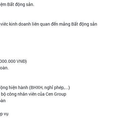
hiệm Bất động sản.
g viêc kinh doanh liên quan đến mảng Bất động sản
.000.000 VNĐ)
đoàn.
ộng hiện hành (BHXH, nghỉ phép,...)
n bộ công nhân viên của Cen Group
oàn
ệp vụ